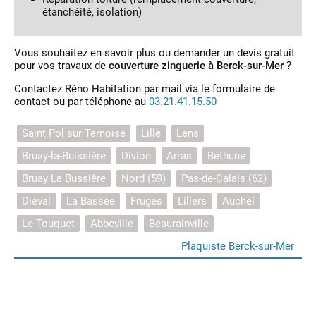
étanchéité, isolation)
Vous souhaitez en savoir plus ou demander un devis gratuit
pour vos travaux de
couverture zinguerie à Berck-sur-Mer
?
Contactez Réno Habitation par mail via le formulaire de
contact ou par téléphone au
03.21.41.15.50
Saint Pol sur Ternoise
Lille
Lens
Bruay-la-Buissière
Divion
Arras
Béthune
Bruay La Bussière
Nord (59)
Pas-de-Calais (62)
Diéval
La Bassée
Fruges
Lillers
Auchel
Le Touquet
Abbeville
Beaurainville
Plaquiste Berck-sur-Mer