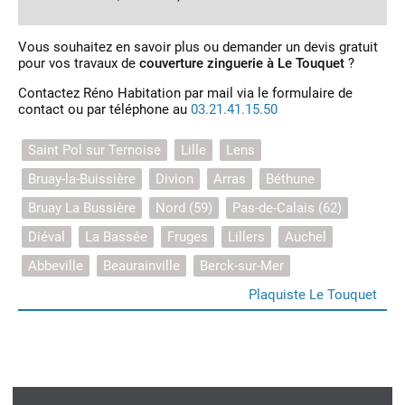
Vous souhaitez en savoir plus ou demander un devis gratuit
pour vos travaux de
couverture zinguerie à Le Touquet
?
Contactez Réno Habitation par mail via le formulaire de
contact ou par téléphone au
03.21.41.15.50
Saint Pol sur Ternoise
Lille
Lens
Bruay-la-Buissière
Divion
Arras
Béthune
Bruay La Bussière
Nord (59)
Pas-de-Calais (62)
Diéval
La Bassée
Fruges
Lillers
Auchel
Abbeville
Beaurainville
Berck-sur-Mer
Plaquiste Le Touquet