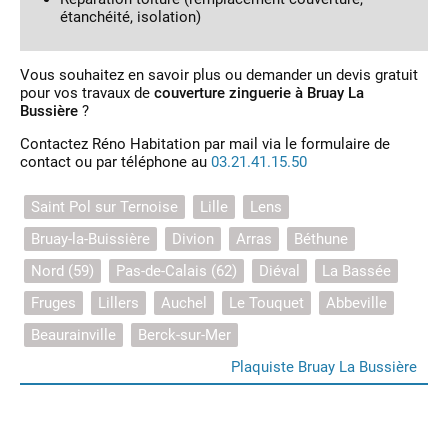
étanchéité, isolation)
Vous souhaitez en savoir plus ou demander un devis gratuit
pour vos travaux de
couverture zinguerie à Bruay La
Bussière
?
Contactez Réno Habitation par mail via le formulaire de
contact ou par téléphone au
03.21.41.15.50
Saint Pol sur Ternoise
Lille
Lens
Bruay-la-Buissière
Divion
Arras
Béthune
Nord (59)
Pas-de-Calais (62)
Diéval
La Bassée
Fruges
Lillers
Auchel
Le Touquet
Abbeville
Beaurainville
Berck-sur-Mer
Plaquiste Bruay La Bussière